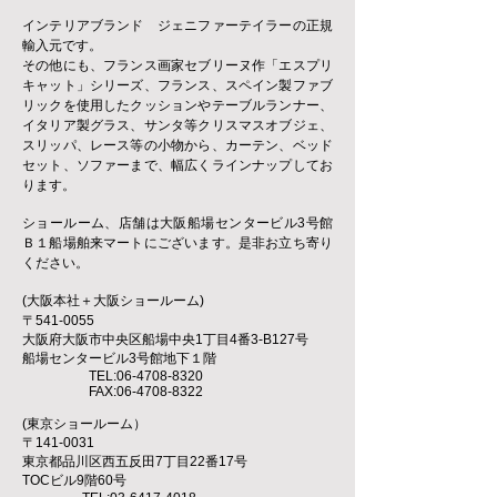
インテリアブランド ジェニファーテイラーの正規
輸入元です。
その他にも、フランス画家セブリーヌ作「エスプリ
キャット」シリーズ、フランス、スペイン製ファブ
リックを使用したクッションやテーブルランナー、
イタリア製グラス、サンタ等クリスマスオブジェ、
スリッパ、レース等の小物から、カーテン、ベッド
セット、ソファーまで、幅広くラインナップしてお
ります。
ショールーム、店舗は大阪船場センタービル3号館
Ｂ１船場舶来マートにございます。是非お立ち寄り
ください。
(大阪本社＋大阪ショールーム)
〒541-0055
大阪府大阪市中央区船場中央1丁目4番3-B127号
船場センタービル3号館地下１階
TEL:
06-4708-8320
FAX:
06-4708-8322
(東京ショールーム）
〒141-0031
東京都品川区西五反田7丁目22番17号
TOCビル9階60号