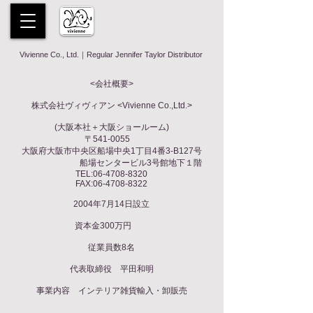
Vivienne Co., Ltd.｜Regular Jennifer Taylor Distributor
​<会社概要>
株式会社ヴィヴィアン <Vivienne Co.,Ltd.>
(大阪本社＋大阪ショールーム)
〒541-0055
大阪府大阪市中央区船場中央1丁目4番3-B127号
船場センタービル3号館地下１階
TEL:
06-4708-8320
FAX:
06-4708-8322
2004年7月14日設立
資本金300万円
従業員数8名
代表取締役 平田和明
事業内容 インテリア雑貨輸入・卸販売